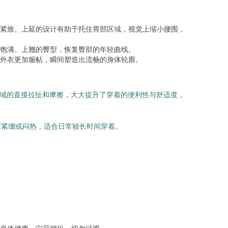
紧致。上延的设计有助于托住胃部区域，视觉上缩小腰围，
饱满、上翘的臀型，恢复臀部的年轻曲线。
外衣更加服帖，瞬间塑造出流畅的身体轮廓。
区域的直接拉扯和摩擦，大大提升了穿着的便利性与舒适度，
度紧绷或闷热，适合日常较长时间穿着。