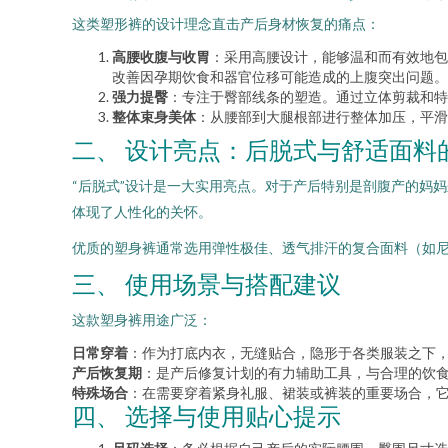
这类塑形裤的设计理念直击产后身材恢复的痛点：
高腰收腹与收胃
：采用高腰设计，能够温和而有效地包
改善因孕期饮食和器官位移可能造成的上腹突出问题。
强力提臀
：专注于臀部线条的塑造。通过立体剪裁和特
整体束身美体
：从腰部到大腿根部进行整体加压，平滑
二、 设计亮点：后脱式与舒适面料
“后脱式”设计是一大实用亮点。对于产后特别是剖腹产的妈
体现了人性化的关怀。
优质的塑身裤通常选用弹性极佳、透气排汗的复合面料（如
三、 使用场景与搭配建议
这款塑身裤用途广泛：
日常穿着
：作为打底内衣，无缝贴合，隐形于各类服装之下
产后恢复期
：是产后修复计划的有力辅助工具，与合理的饮
特殊场合
：在需要穿着紧身礼服、裙装或裤装的重要场合，
四、 选择与使用贴心提示