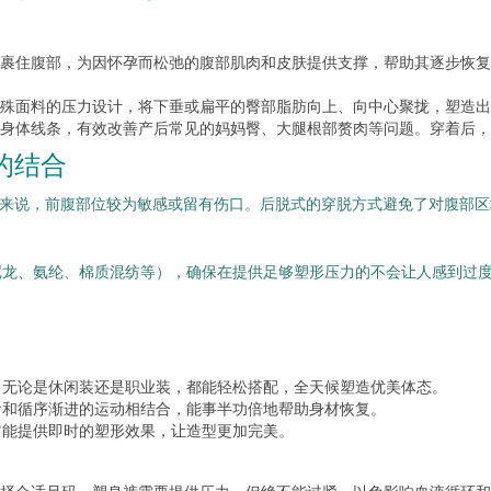
裹住腹部，为因怀孕而松弛的腹部肌肉和皮肤提供支撑，帮助其逐步恢复
殊面料的压力设计，将下垂或扁平的臀部脂肪向上、向中心聚拢，塑造出
身体线条，有效改善产后常见的妈妈臀、大腿根部赘肉等问题。穿着后，
的结合
妈来说，前腹部位较为敏感或留有伤口。后脱式的穿脱方式避免了对腹部
尼龙、氨纶、棉质混纺等），确保在提供足够塑形压力的不会让人感到过
，无论是休闲装还是职业装，都能轻松搭配，全天候塑造优美体态。
食和循序渐进的运动相结合，能事半功倍地帮助身材恢复。
它能提供即时的塑形效果，让造型更加完美。