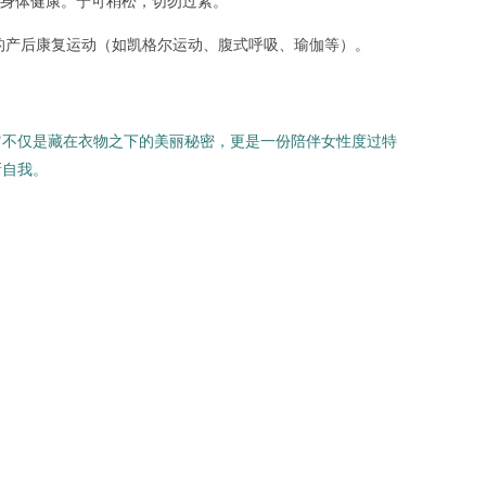
身体健康。宁可稍松，切勿过紧。
律的产后康复运动（如凯格尔运动、腹式呼吸、瑜伽等）。
它不仅是藏在衣物之下的美丽秘密，更是一份陪伴女性度过特
新自我。