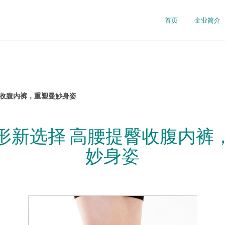
首页
企业简介
臀收腹内裤，重塑曼妙身姿
形新选择 高腰提臀收腹内裤
妙身姿