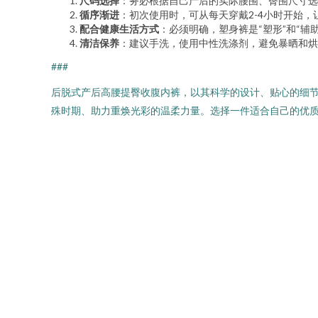
尺码选择
：务必根据自己产后的实际腰围、臀围尺寸选
循序渐进
：初次使用时，可从每天穿戴2-4小时开始
配合健康生活方式
：必须明确，塑身裤是“塑形”和“
清洁保养
：建议手洗，使用中性洗涤剂，避免暴晒和烘
###
后脱式产后高腰提臀收腹内裤，以其科学的设计、贴心的细
殊时期、助力重焕光彩的温柔力量。选择一件适合自己的优