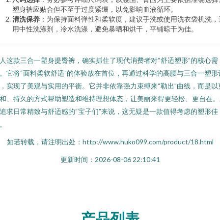
塑身裤应贴合但不至于过度紧绷，以免影响血液循环。
清洗保养
：为保持面料弹性和柔软度，建议手洗或使用洗衣袋机洗，
用中性洗涤剂，冷水洗涤，避免暴晒和烘干，平铺晾干为佳。
人这款三合一塑身提臀裤，确实抓住了现代消费者对“舒适塑形”的核心需
。它将“面料柔软舒适”的体验放在首位，再通过科学的高腰与三合一塑形
，实现了美观与实用的平衡。它并非依靠强力束缚来“勒出”曲线，而是以
和、持久的方式帮助塑造和维持理想体态，让美丽来得更轻松、更自在。
追求日常精致与舒适感的“宝子们”来说，这无疑是一款值得考虑的塑形佳
。
如若转载，请注明出处：http://www.huko099.com/product/18.html
更新时间：2026-08-06 22:10:41
产品列表