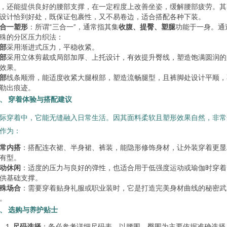
，还能提供良好的腰部支撑，在一定程度上改善坐姿，缓解腰部疲劳。其
设计恰到好处，既保证包裹性，又不易卷边，适合搭配各种下装。
合一塑形
：所谓“三合一”，通常指其集
收腹、提臀、塑腿
功能于一身。通
殊的分区压力织法：
部
采用渐进式压力，平稳收紧。
部
采用立体剪裁或局部加厚、上托设计，有效提升臀线，塑造饱满圆润的
效果。
部
线条顺滑，能适度收紧大腿根部，塑造流畅腿型，且裤脚处设计平顺，
勒出痕迹。
、 穿着体验与搭配建议
际穿着中，它能无缝融入日常生活。因其面料柔软且塑形效果自然，非常
作为：
常内搭
：搭配连衣裙、半身裙、裤装，能隐形修饰身材，让外装穿着更显
有型。
动休闲
：适度的压力与良好的弹性，也适合用于低强度运动或瑜伽时穿着
供基础支撑。
殊场合
：需要穿着贴身礼服或职业装时，它是打造完美身材曲线的秘密武
。
、 选购与养护贴士
尺码选择
：务必参考详细尺码表，以腰围、臀围为主要依据准确选择