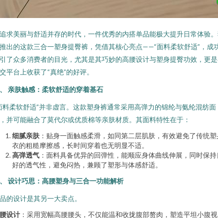
追求美丽与舒适并存的时代，一件优秀的内搭单品能极大提升日常体验。
推出的这款三合一塑身提臀裤，凭借其核心亮点——“面料柔软舒适”，成
引了众多消费者的目光，尤其是其巧妙的高腰设计与塑身提臀功效，更是
交平台上收获了“真绝”的好评。
、 亲肤触感：柔软舒适的穿着基石
面料柔软舒适”并非虚言。这款塑身裤通常采用高弹力的锦纶与氨纶混纺面
，并可能融合了莫代尔或优质棉等亲肤材质。其面料特性在于：
细腻亲肤
：贴身一面触感柔滑，如同第二层肌肤，有效避免了传统塑
衣的粗糙摩擦感，长时间穿着也无明显不适。
高弹透气
：面料具备优异的回弹性，能顺应身体曲线伸展，同时保持
好的透气性，避免闷热，兼顾了塑形与体感舒适。
、 设计巧思：高腰塑身与三合一功能解析
品的设计是其另一大卖点。
腰设计
：采用宽幅高腰腰头，不仅能温和收拢腹部赘肉，塑造平坦小腹视